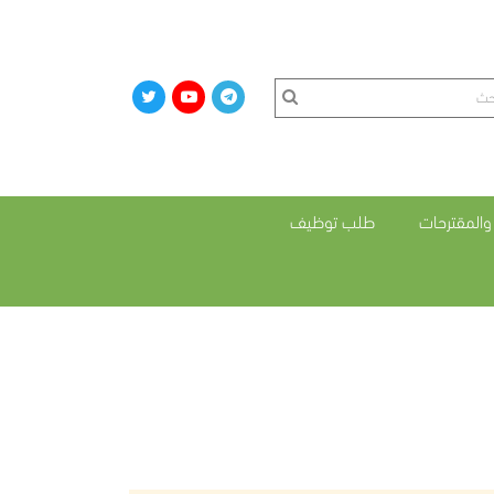
المقترحات
طلب توظيف